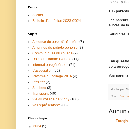
classe puis
Pages
196 parents
Accueil
Les parents
Bulletin d'adhésion 2023 /2024
auprès de la
Retrouvez 
Sujets
Absence du poste d'infirmière
(3)
Antennes de radiotéléphonie
(3)
Communiqués du collège
(9)
Dotation Horaire Globale
(17)
Les questio
Informations générales
(71)
sera
envoyé 
L'association
(72)
Vos parents 
Réforme du collège 2016
(4)
Rentrée
(2)
Soutiens
(3)
Publié par
Al
Transports
(40)
Sujet :
Vie du
Vie du collège de Vigny
(166)
Vos représentants
(36)
Aucun 
Chronologie
Enregis
►
2024
(5)