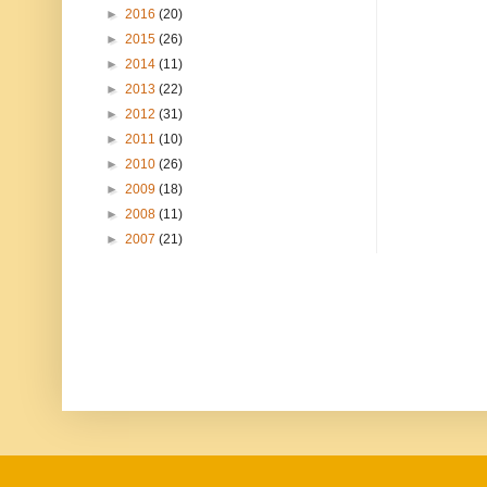
►
2016
(20)
►
2015
(26)
►
2014
(11)
►
2013
(22)
►
2012
(31)
►
2011
(10)
►
2010
(26)
►
2009
(18)
►
2008
(11)
►
2007
(21)