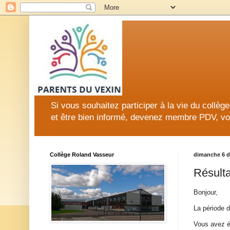
Si vous souhaitez participer à la vie du collè
et être bien informé, devenez membre PDV, vo
Collège Roland Vasseur
dimanche 6 
Résulta
Bonjour,
La période d
Vous avez ét