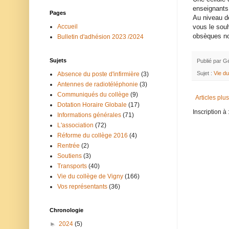
enseignants,
Pages
Au niveau de
vous le souh
Accueil
obsèques n
Bulletin d'adhésion 2023 /2024
Sujets
Publié par
Gé
Sujet :
Vie du
Absence du poste d'infirmière
(3)
Antennes de radiotéléphonie
(3)
Communiqués du collège
(9)
Articles plu
Dotation Horaire Globale
(17)
Inscription à 
Informations générales
(71)
L'association
(72)
Réforme du collège 2016
(4)
Rentrée
(2)
Soutiens
(3)
Transports
(40)
Vie du collège de Vigny
(166)
Vos représentants
(36)
Chronologie
►
2024
(5)