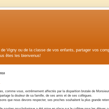
ge de Vigny ou de la classe de vos enfants, partager vos co
us êtes les bienvenus!
2010
L
, comme vous, extrêmement affectés par la disparition brutale de Monsieur
partage la douleur de sa famille, de ses amis et de ses collègues.
isons que nous devons respecter, ses proches souhaitent la plus grande reten
de soutien psychologique a été mise en place sur le collège pour les élèves