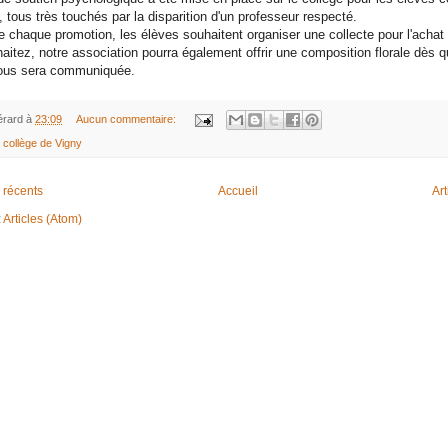
 tous très touchés par la disparition d'un professeur respecté.
 chaque promotion, les élèves souhaitent organiser une collecte pour l'achat 
aitez, notre association pourra également offrir une composition florale dès q
ous sera communiquée.
rard
à
23:09
Aucun commentaire:
 collège de Vigny
s récents
Accueil
Art
:
Articles (Atom)