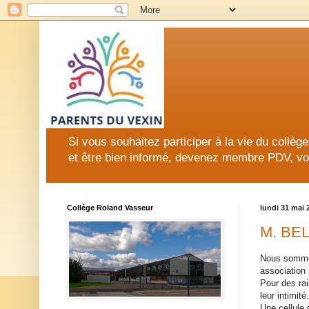
Si vous souhaitez participer à la vie du collè
et être bien informé, devenez membre PDV, vo
Collège Roland Vasseur
lundi 31 mai 
M. BE
Nous sommes
association 
Pour des ra
leur intimité.
Une cellule 