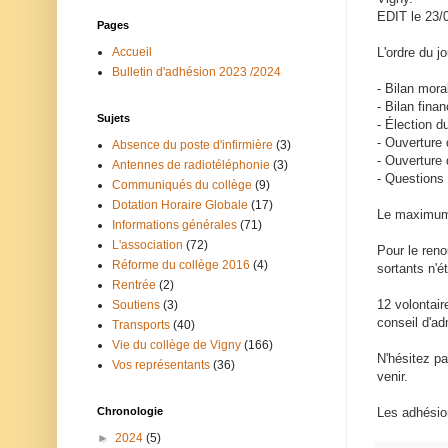
EDIT le 23/0
Pages
L'ordre du jo
Accueil
Bulletin d'adhésion 2023 /2024
- Bilan mora
- Bilan fina
Sujets
- Élection d
- Ouverture 
Absence du poste d'infirmière
(3)
- Ouverture 
Antennes de radiotéléphonie
(3)
- Questions
Communiqués du collège
(9)
Dotation Horaire Globale
(17)
Le maximum 
Informations générales
(71)
L'association
(72)
Pour le ren
Réforme du collège 2016
(4)
sortants n'é
Rentrée
(2)
12 volontair
Soutiens
(3)
conseil d'ad
Transports
(40)
Vie du collège de Vigny
(166)
N'hésitez pa
Vos représentants
(36)
venir.
Les adhésion
Chronologie
►
2024
(5)