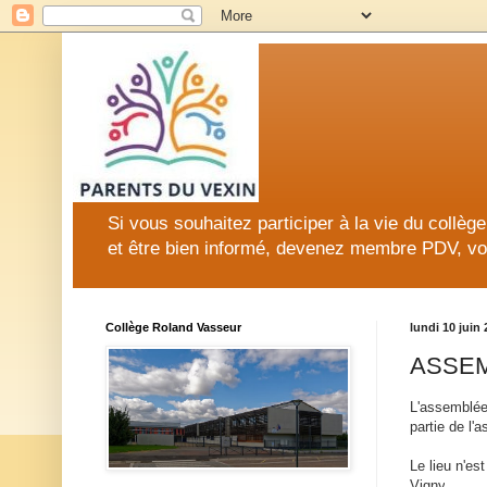
Si vous souhaitez participer à la vie du collè
et être bien informé, devenez membre PDV, vo
Collège Roland Vasseur
lundi 10 juin
ASSEM
L'assemblée 
partie de l'
Le lieu n'es
Vigny
.