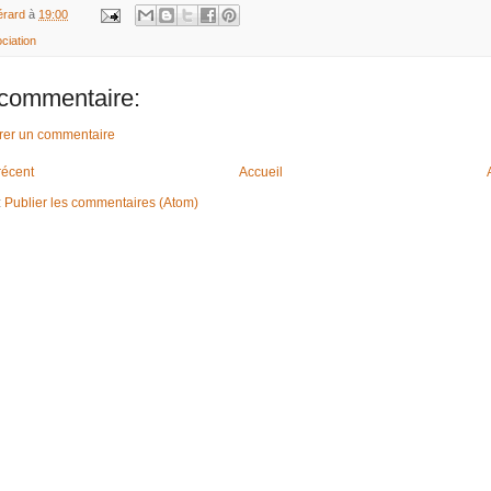
rard
à
19:00
ciation
commentaire:
trer un commentaire
 récent
Accueil
:
Publier les commentaires (Atom)