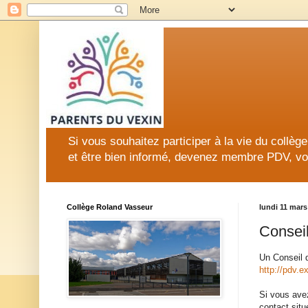
Si vous souhaitez participer à la vie du collè
et être bien informé, devenez membre PDV, vo
Collège Roland Vasseur
lundi 11 mars
Conseil
Un Conseil d
http://pdv.e
Si vous avez
contact situ