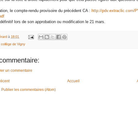
ation, le compte-rendu provisoire du précédent CA :
http://pdv.extraclic.com
pdf
 définitif lors de son approbation ou modification le 21 mars.
rard
à
18:01
 collège de Vigny
commentaire:
trer un commentaire
 récent
Accueil
:
Publier les commentaires (Atom)