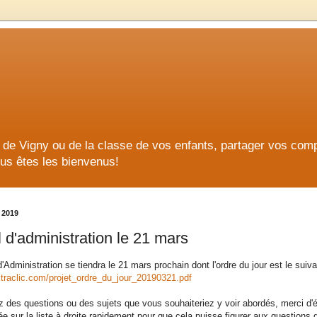
ge de Vigny ou de la classe de vos enfants, partager vos co
us êtes les bienvenus!
 2019
 d'administration le 21 mars
'Administration se tiendra le 21 mars prochain dont l'ordre du jour est le suiva
xtraclic.com/projet_ordre_du_jour_20190321.pdf
 des questions ou des sujets que vous souhaiteriez y voir abordés, merci d'éc
ée sur la liste à droite rapidement pour que cela puisse figurer aux questions 