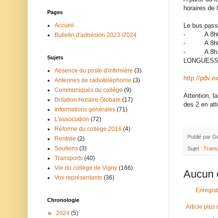
horaires de l
Pages
Le bus pass
Accueil
- A 8h01
Bulletin d'adhésion 2023 /2024
- A 8h05
- A 8h12 Pl
Sujets
LONGUESS
Absence du poste d'infirmière
(3)
http://pdv.e
Antennes de radiotéléphonie
(3)
Communiqués du collège
(9)
Attention, l
Dotation Horaire Globale
(17)
des 2 en att
Informations générales
(71)
L'association
(72)
Réforme du collège 2016
(4)
Publié par
Gé
Rentrée
(2)
Soutiens
(3)
Sujet :
Trans
Transports
(40)
Vie du collège de Vigny
(166)
Aucun 
Vos représentants
(36)
Enregis
Chronologie
Article plus
►
2024
(5)