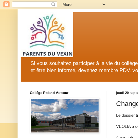
Si vous souhaitez participer à la vie du collè
et être bien informé, devenez membre PDV, vo
Collège Roland Vasseur
jeudi 20 sep
Change
Le dossier t
VEOLIA a co
A partir du