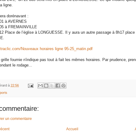
a ligne.
era dorénavant :
 à AVERNES
 à FREMAINVILLE
ace de l’église à LONGUESSE. Il y aura un autre passage à 8h17 place de
E.
xtraclic.com/Nouveaux horaires ligne 95-25_matin.pdf
a grille fournie n'indique pas tout à fait les mêmes horaires. Par prudence, pren
endant le rodage...
rard
à
22:56
ports
commentaire:
trer un commentaire
 récent
Accueil