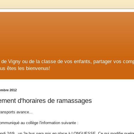
ge de Vigny ou de la classe de vos enfants, partager vos co
us êtes les bienvenus!
tembre 2012
ment d'horaires de ramassages
ransports avance...
mmuniqué au collège l'information suivante :
 lundi 24/9, un 2e bus sera mis en place à LONGUESSE. Ce qui modifie quelq