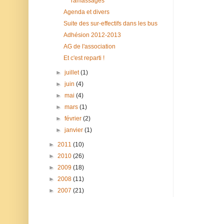
ramassages
Agenda et divers
Suite des sur-effectifs dans les bus
Adhésion 2012-2013
AG de l'association
Et c'est reparti !
►
juillet
(1)
►
juin
(4)
►
mai
(4)
►
mars
(1)
►
février
(2)
►
janvier
(1)
►
2011
(10)
►
2010
(26)
►
2009
(18)
►
2008
(11)
►
2007
(21)